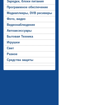
За­ряд­ки, бло­ки пи­тания
Прог­рамм­ное обес­пе­чение
Ме­ди­ап­ле­еры, DVB ре­сиве­ры
Фо­то, ви­део
Ви­де­онаб­лю­дение
Ав­то­ак­сессу­ары
Бы­товая Тех­ни­ка
Иг­рушки
Свет
Раз­ное
Средс­тва за­щиты