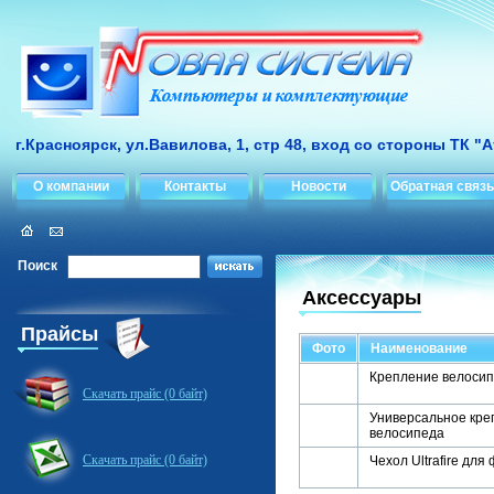
г.Красноярск, ул.Вавилова, 1, стр 48, вход со стороны ТК "
О компании
Контакты
Новости
Обратная связь
Поиск
Аксессуары
Прайсы
Фото
Наименование
Крепление велоси
Скачать прайс (0 байт)
Универсальное кре
велосипеда
Скачать прайс (0 байт)
Чехол Ultrafire для