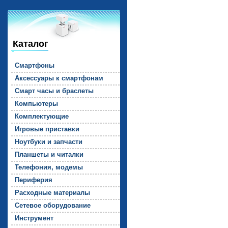
Каталог
Смарт­фо­ны
Ак­сессу­ары к смарт­фо­нам
Смарт ча­сы и брас­ле­ты
Компь­юте­ры
Комп­лек­ту­ющие
Иг­ро­вые прис­тавки
Но­ут­бу­ки и зап­части
План­ше­ты и чи­тал­ки
Те­лефо­ния, мо­демы
Пе­рифе­рия
Рас­ходные ма­тери­алы
Се­тевое обо­рудо­вание
Инс­тру­мент