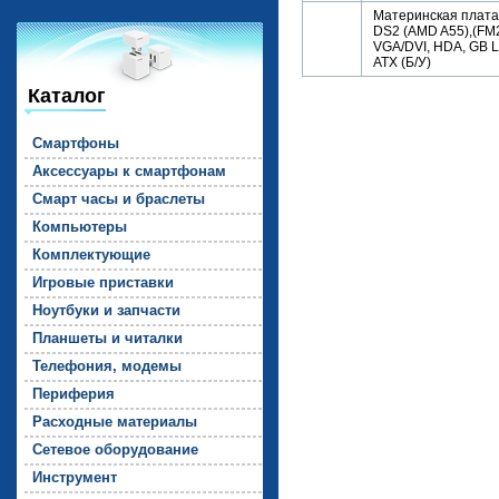
Материнская плата
DS2 (AMD A55),(FM2
VGA/DVI, HDA, GB L
ATX (Б/У)
Каталог
Смарт­фо­ны
Ак­сессу­ары к смарт­фо­нам
Смарт ча­сы и брас­ле­ты
Компь­юте­ры
Комп­лек­ту­ющие
Иг­ро­вые прис­тавки
Но­ут­бу­ки и зап­части
План­ше­ты и чи­тал­ки
Те­лефо­ния, мо­демы
Пе­рифе­рия
Рас­ходные ма­тери­алы
Се­тевое обо­рудо­вание
Инс­тру­мент