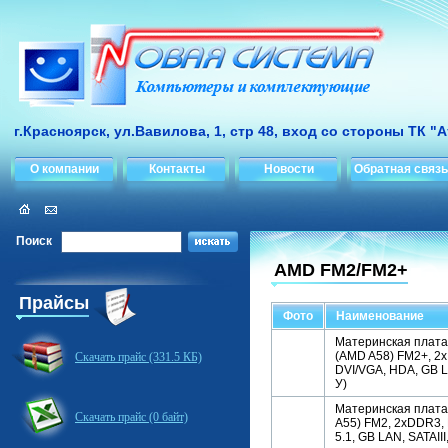
г.Красноярск, ул.Вавилова, 1, стр 48, вход со стороны ТК "
О компании
Контакты
Новости
Обратная связь
Поиск
AMD FM2/FM2+
Прайсы
Фото
Наименование
Материнская плат
(AMD A58) FM2+, 2x 
Скачать прайс (331.5 КБ)
DVI/VGA, HDA, GB LA
У)
Материнская плат
Скачать прайс (0 байт)
A55) FM2, 2xDDR3,
5.1, GB LAN, SATAIII