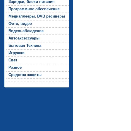
За­ряд­ки, бло­ки пи­тания
Прог­рамм­ное обес­пе­чение
Ме­ди­ап­ле­еры, DVB ре­сиве­ры
Фо­то, ви­део
Ви­де­онаб­лю­дение
Ав­то­ак­сессу­ары
Бы­товая Тех­ни­ка
Иг­рушки
Свет
Раз­ное
Средс­тва за­щиты