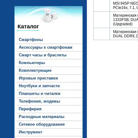
MSI 945P NEO5
PCIe16x, 7.1, 
Материнская 
1333FSB, DUAL
(Upgraded)
Каталог
Материнская п
DUAL DDRII, D
Смарт­фо­ны
Ак­сессу­ары к смарт­фо­нам
Смарт ча­сы и брас­ле­ты
Компь­юте­ры
Комп­лек­ту­ющие
Иг­ро­вые прис­тавки
Но­ут­бу­ки и зап­части
План­ше­ты и чи­тал­ки
Те­лефо­ния, мо­демы
Пе­рифе­рия
Рас­ходные ма­тери­алы
Се­тевое обо­рудо­вание
Инс­тру­мент