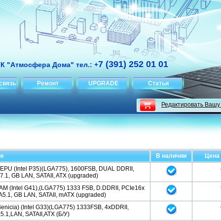
7 (391) 252 01 01
ТК "Атмосфера Дома" тел.: +
связь
Ремонт
UPGRADE
Статьи
Редактировать Вашу
ие
В наличии
Цена 
PU (Intel P35)(LGA775), 1600FSB, DUAL DDRII,
7.1, GB LAN, SATAII, ATX (upgraded)
 (Intel G41),(LGA775) 1333 FSB, D.DDRII, PCIe16x
5.1, GB LAN, SATAII, mATX (upgraded)
Benicia) (Intel G33)(LGA775) 1333FSB, 4xDDRII,
.1,LAN, SATAII,ATX (Б/У)