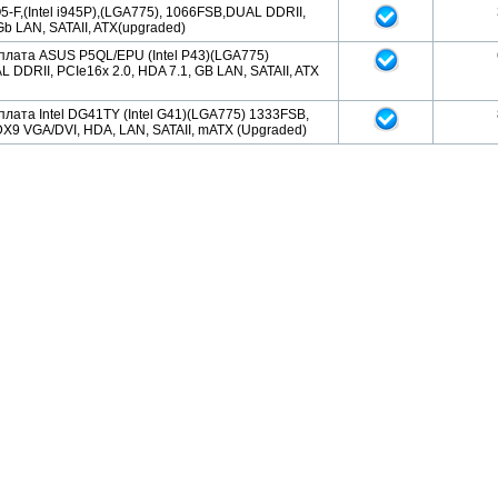
-F,(Intel i945P),(LGA775), 1066FSB,DUAL DDRII,
Gb LAN, SATAII, ATX(upgraded)
плата ASUS P5QL/EPU (Intel P43)(LGA775)
 DDRII, PCIe16x 2.0, HDA 7.1, GB LAN, SATAII, ATX
лата Intel DG41TY (Intel G41)(LGA775) 1333FSB,
X9 VGA/DVI, HDA, LAN, SATAII, mATX (Upgraded)