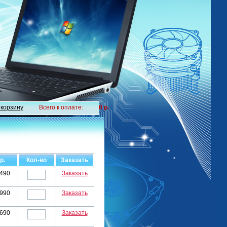
 корзину
Всего к оплате:
0 р.
р.
Кол-во
Заказать
490
Заказать
990
Заказать
690
Заказать