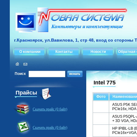
г.Красноярск, ул.Вавилова, 1, стр 48, вход со стороны 
О компании
Контакты
Новости
Обратная 
Поиск
Intel 775
Прайсы
Фото
Наименован
ASUS P5K SE/E
PCIe16x, HDA 
Скачать прайс (0 байт)
ASUS P5QPL-AM
+ 3D VGA, HDA
Скачать прайс (0 байт)
HP IPIBL-LB (
PCIe16x+VGA,5