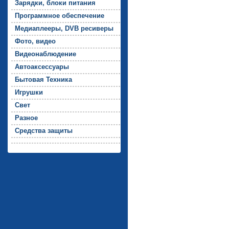
За­ряд­ки, бло­ки пи­тания
Прог­рамм­ное обес­пе­чение
Ме­ди­ап­ле­еры, DVB ре­сиве­ры
Фо­то, ви­део
Ви­де­онаб­лю­дение
Ав­то­ак­сессу­ары
Бы­товая Тех­ни­ка
Иг­рушки
Свет
Раз­ное
Средс­тва за­щиты