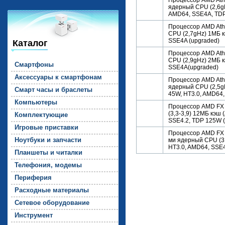
Процессор AMD Athlo
ядерный CPU (2,6gH
AMD64, SSE4A, TDP
Процессор AMD Athl
CPU (2,7gHz) 1МБ к
SSE4A (upgraded)
Каталог
Процессор AMD Athl
CPU (2,9gHz) 2МБ к
Смарт­фо­ны
SSE4A(upgraded)
Ак­сессу­ары к смарт­фо­нам
Процессор AMD Athlo
ядерный CPU (2,5g
Смарт ча­сы и брас­ле­ты
45W, HT3.0, AMD64,
Компь­юте­ры
Процессор AMD FX 
(3,3-3,9) 12МБ кэш
Комп­лек­ту­ющие
SSE4.2, TDP 125W ( 
Иг­ро­вые прис­тавки
Процессор AMD FX 
Но­ут­бу­ки и зап­части
ми ядерный CPU (3,
HT3.0, AMD64, SSE
План­ше­ты и чи­тал­ки
Те­лефо­ния, мо­демы
Пе­рифе­рия
Рас­ходные ма­тери­алы
Се­тевое обо­рудо­вание
Инс­тру­мент