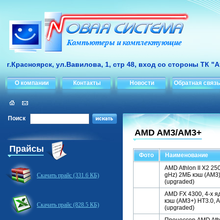
г.Красноярск, ул.Вавилова, 1, стр 48, вход со стороны ТК "
О компании
Контакты
Новости
Обратная связь
Поиск
AMD AM3/AM3+
Прайсы
Фото
Наименование
AMD Athlon II X2 25
gHz) 2МБ кэш (AM3
Скачать прайс (331.6 КБ)
(upgraded)
AMD FX 4300, 4-х я
кэш (AM3+) HT3.0, 
Скачать прайс (828.5 КБ)
(upgraded)