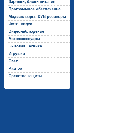
За­ряд­ки, бло­ки пи­тания
Прог­рамм­ное обес­пе­чение
Ме­ди­ап­ле­еры, DVB ре­сиве­ры
Фо­то, ви­део
Ви­де­онаб­лю­дение
Ав­то­ак­сессу­ары
Бы­товая Тех­ни­ка
Иг­рушки
Свет
Раз­ное
Средс­тва за­щиты