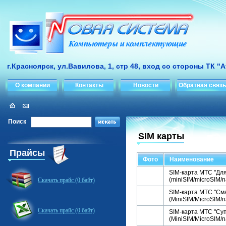
г.Красноярск, ул.Вавилова, 1, стр 48, вход со стороны ТК "
О компании
Контакты
Новости
Обратная связь
Поиск
SIM карты
Прайсы
Фото
Наименование
SIM-карта МТС "Дл
(miniSIM/microSIM/n
Скачать прайс (0 байт)
SIM-карта МТС "См
(MiniSIM/MicroSIM/n
Скачать прайс (0 байт)
SIM-карта МТС "Су
(MiniSIM/MicroSIM/n