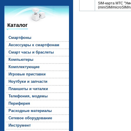
SIM-карта МТС "Ум
(miniSIM/microSIM/n
Каталог
Смарт­фо­ны
Ак­сессу­ары к смарт­фо­нам
Смарт ча­сы и брас­ле­ты
Компь­юте­ры
Комп­лек­ту­ющие
Иг­ро­вые прис­тавки
Но­ут­бу­ки и зап­части
План­ше­ты и чи­тал­ки
Те­лефо­ния, мо­демы
Пе­рифе­рия
Рас­ходные ма­тери­алы
Се­тевое обо­рудо­вание
Инс­тру­мент