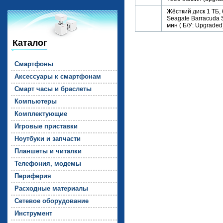
Жёсткий диск 1 ТБ,
Seagate Barracuda
мин ( Б/У: Upgraded
Каталог
Смарт­фо­ны
Ак­сессу­ары к смарт­фо­нам
Смарт ча­сы и брас­ле­ты
Компь­юте­ры
Комп­лек­ту­ющие
Иг­ро­вые прис­тавки
Но­ут­бу­ки и зап­части
План­ше­ты и чи­тал­ки
Те­лефо­ния, мо­демы
Пе­рифе­рия
Рас­ходные ма­тери­алы
Се­тевое обо­рудо­вание
Инс­тру­мент