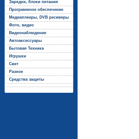
За­ряд­ки, бло­ки пи­тания
Прог­рамм­ное обес­пе­чение
Ме­ди­ап­ле­еры, DVB ре­сиве­ры
Фо­то, ви­део
Ви­де­онаб­лю­дение
Ав­то­ак­сессу­ары
Бы­товая Тех­ни­ка
Иг­рушки
Свет
Раз­ное
Средс­тва за­щиты