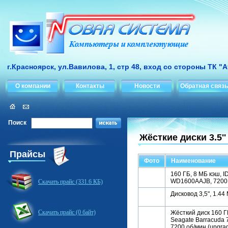
г.Красноярск, ул.Вавилова, 1, стр 48, вход со стороны ТК "
О компании
Контакты
Новости
Обратная связь
Поиск
Жёсткие диски 3.5''
Прайсы
Фото
Наименование
160 ГБ, 8 МБ кэш, ID
WD1600AAJB, 7200 
Скачать прайс (331.6 КБ)
Дисковод 3,5", 1.4
Скачать прайс (0 байт)
Жёсткий диск 160 Г
Seagate Barracuda 
7200 об/мин (upgra