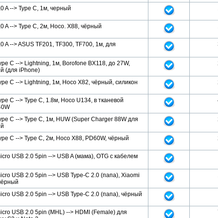
0 A --> Type C, 1м, черный
0 A --> Type C, 2м, Hoco. X88, чёрный
0 A --> ASUS TF201, TF300, TF700, 1м, для
pe C --> Lightning, 1м, Borofone BX118, до 27W,
й (для iPhone)
pe C --> Lightning, 1м, Hoco X82, чёрный, силикон
pe C --> Type C, 1.8м, Hoco U134, в тканевой
40W
pe C --> Type C, 1м, HUW (Super Charger 88W для
ый
pe C --> Type C, 2м, Hoco X88, PD60W, чёрный
cro USB 2.0 5pin --> USB A (мама), OTG с кабелем
cro USB 2.0 5pin --> USB Type-C 2.0 (папа), Xiaomi
чёрный
cro USB 2.0 5pin --> USB Type-C 2.0 (папа), чёрный
cro USB 2.0 5pin (MHL) --> HDMI (Female) для