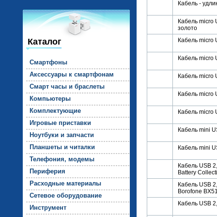
Кабель - удлин
Кабель micro 
золото
Каталог
Кабель micro 
Кабель micro 
Смарт­фо­ны
Ак­сессу­ары к смарт­фо­нам
Кабель micro U
Смарт ча­сы и брас­ле­ты
Кабель micro 
Компь­юте­ры
Комп­лек­ту­ющие
Кабель micro 
Иг­ро­вые прис­тавки
Кабель mini US
Но­ут­бу­ки и зап­части
План­ше­ты и чи­тал­ки
Кабель mini U
Те­лефо­ния, мо­демы
Кабель USB 2,0
Пе­рифе­рия
Battery Collec
Рас­ходные ма­тери­алы
Кабель USB 2,0
Borofone BX5
Се­тевое обо­рудо­вание
Кабель USB 2,0
Инс­тру­мент