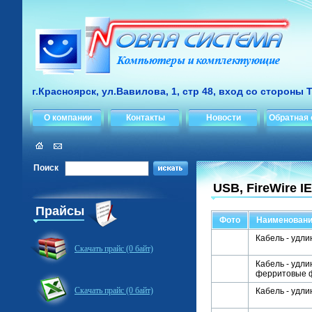
г.Красноярск, ул.Вавилова, 1, стр 48, вход со стороны 
О компании
Контакты
Новости
Обратная 
Поиск
USB, FireWire I
Прайсы
Фото
Наименован
Кабель - удлин
Скачать прайс (0 байт)
Кабель - удлин
ферритовые 
Скачать прайс (0 байт)
Кабель - удлин