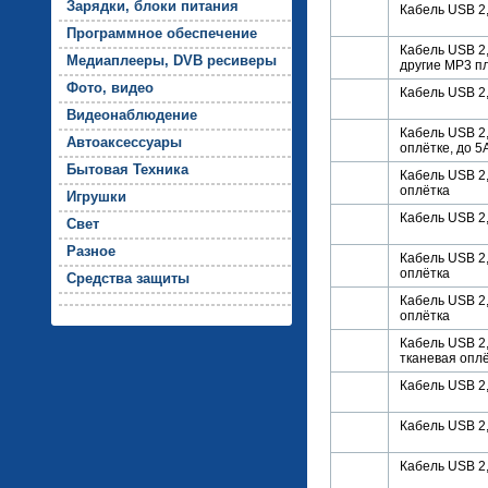
За­ряд­ки, бло­ки пи­тания
Кабель USB 2,0
Прог­рамм­ное обес­пе­чение
Кабель USB 2,0
Ме­ди­ап­ле­еры, DVB ре­сиве­ры
другие MP3 п
Фо­то, ви­део
Кабель USB 2,
Ви­де­онаб­лю­дение
Кабель USB 2,
Ав­то­ак­сессу­ары
оплётке, до 5
Бы­товая Тех­ни­ка
Кабель USB 2,
оплётка
Иг­рушки
Кабель USB 2,
Свет
Раз­ное
Кабель USB 2,
оплётка
Средс­тва за­щиты
Кабель USB 2,
оплётка
Кабель USB 2,0
тканевая опл
Кабель USB 2,
Кабель USB 2,
Кабель USB 2,0