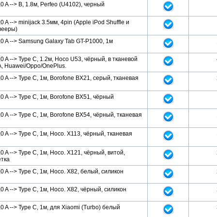
 A --> B, 1.8м, Perfeo (U4102), черный
 A --> minijack 3.5мм, 4pin (Apple iPod Shuffle и
лееры)
0 A --> Samsung Galaxy Tab GT-P1000, 1м
0 A --> Type C, 1.2м, Hoco U53, чёрный, в тканевой
А, Huawei/Oppo/OnePlus.
0 A --> Type C, 1м, Borofone BX21, серый, тканевая
0 A --> Type C, 1м, Borofone BX51, чёрный
0 A --> Type C, 1м, Borofone BX54, чёрный, тканевая
0 A --> Type C, 1м, Hoco. X113, чёрный, тканевая
 A --> Type C, 1м, Hoco. X121, чёрный, витой,
ётка
0 A --> Type C, 1м, Hoco. X82, белый, силикон
0 A --> Type C, 1м, Hoco. X82, чёрный, силикон
 A --> Type C, 1м, для Xiaomi (Turbo) белый