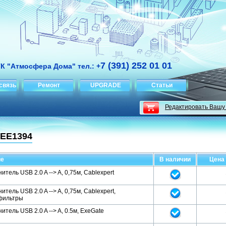
7 (391) 252 01 01
ТК "Атмосфера Дома" тел.: +
связь
Ремонт
UPGRADE
Статьи
Редактировать Вашу
EEE1394
ие
В наличии
Цена 
итель USB 2.0 A --> A, 0,75м, Cablexpert
итель USB 2.0 A --> A, 0,75м, Cablexpert,
фильтры
итель USB 2.0 A --> A, 0.5м, ExeGate