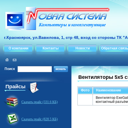
г.Красноярск, ул.Вавилова, 1, стр 48, вход со стороны ТК "
О компании
Контакты
Новости
Обратная связь
Поиск
Вентиляторы 5x5 
Прайсы
Фото
Наименование
Вентилятор ExeGat
контактный разъём 
Скачать прайс (331.6 КБ)
Скачать прайс (828.5 КБ)