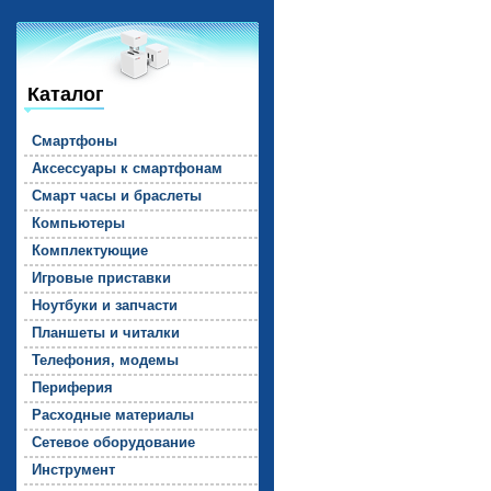
Каталог
Смарт­фо­ны
Ак­сессу­ары к смарт­фо­нам
Смарт ча­сы и брас­ле­ты
Компь­юте­ры
Комп­лек­ту­ющие
Иг­ро­вые прис­тавки
Но­ут­бу­ки и зап­части
План­ше­ты и чи­тал­ки
Те­лефо­ния, мо­демы
Пе­рифе­рия
Рас­ходные ма­тери­алы
Се­тевое обо­рудо­вание
Инс­тру­мент