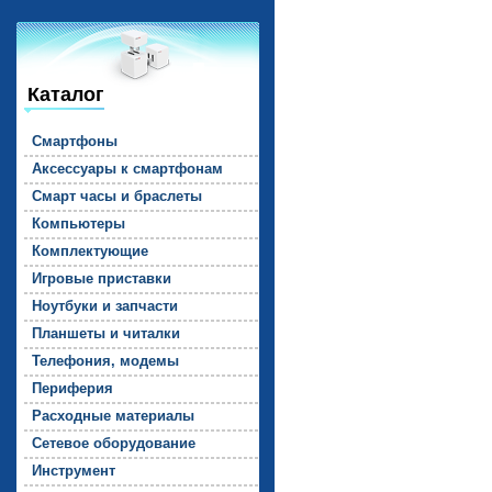
Каталог
Смарт­фо­ны
Ак­сессу­ары к смарт­фо­нам
Смарт ча­сы и брас­ле­ты
Компь­юте­ры
Комп­лек­ту­ющие
Иг­ро­вые прис­тавки
Но­ут­бу­ки и зап­части
План­ше­ты и чи­тал­ки
Те­лефо­ния, мо­демы
Пе­рифе­рия
Рас­ходные ма­тери­алы
Се­тевое обо­рудо­вание
Инс­тру­мент