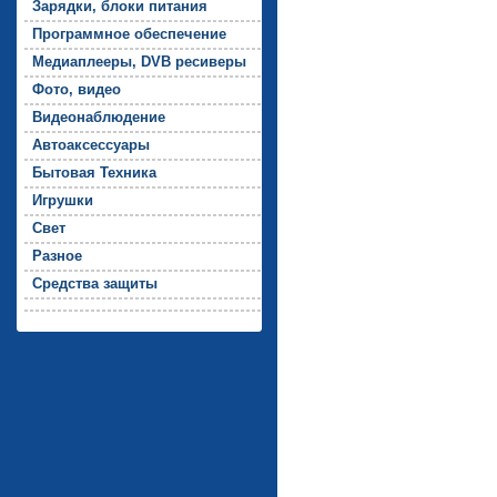
За­ряд­ки, бло­ки пи­тания
Прог­рамм­ное обес­пе­чение
Ме­ди­ап­ле­еры, DVB ре­сиве­ры
Фо­то, ви­део
Ви­де­онаб­лю­дение
Ав­то­ак­сессу­ары
Бы­товая Тех­ни­ка
Иг­рушки
Свет
Раз­ное
Средс­тва за­щиты