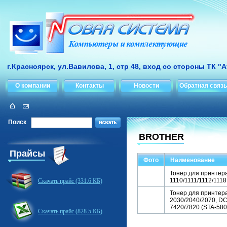
г.Красноярск, ул.Вавилова, 1, стр 48, вход со стороны ТК "
О компании
Контакты
Новости
Обратная связь
Поиск
BROTHER
Прайсы
Фото
Наименование
Тонер для принтера
1110/1111/1112/1118
Скачать прайс (331.6 КБ)
Тонер для принтера
2030/2040/2070, D
7420/7820 (STA-580)
Скачать прайс (828.5 КБ)