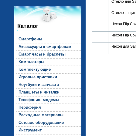
Стекло для Sa
Стекло защит
Чехол Flip C
Каталог
Чехол Flip Co
Смарт­фо­ны
Ак­сессу­ары к смарт­фо­нам
Чехол для Sam
Смарт ча­сы и брас­ле­ты
Компь­юте­ры
Комп­лек­ту­ющие
Иг­ро­вые прис­тавки
Но­ут­бу­ки и зап­части
План­ше­ты и чи­тал­ки
Те­лефо­ния, мо­демы
Пе­рифе­рия
Рас­ходные ма­тери­алы
Се­тевое обо­рудо­вание
Инс­тру­мент