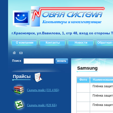
г.Красноярск, ул.Вавилова, 1, стр 48, вход со стороны 
О компании
Контакты
Новости
Обратная 
Поиск
Samsung
Прайсы
Фото
Наименован
Плёнка защитн
Скачать прайс (331.4 КБ)
Плёнка защит
Плёнка защитн
Скачать прайс (828 КБ)