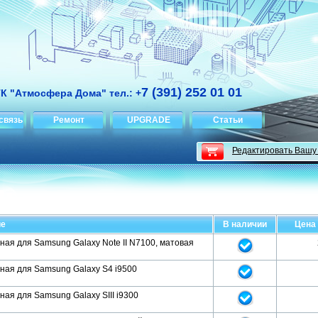
7 (391) 252 01 01
ТК "Атмосфера Дома" тел.: +
связь
Ремонт
UPGRADE
Статьи
Редактировать Вашу
ие
В наличии
Цена 
ая для Samsung Galaxy Note II N7100, матовая
ная для Samsung Galaxy S4 i9500
ая для Samsung Galaxy SIII i9300