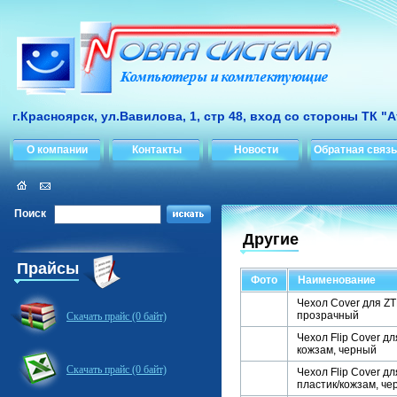
г.Красноярск, ул.Вавилова, 1, стр 48, вход со стороны ТК "
О компании
Контакты
Новости
Обратная связь
Поиск
Другие
Прайсы
Фото
Наименование
Чехол Cover для ZT
прозрачный
Скачать прайс (0 байт)
Чехол Flip Cover дл
кожзам, черный
Скачать прайс (0 байт)
Чехол Flip Cover дл
пластик/кожзам, че