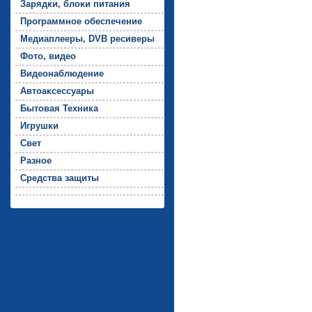
За­ряд­ки, бло­ки пи­тания
Прог­рамм­ное обес­пе­чение
Ме­ди­ап­ле­еры, DVB ре­сиве­ры
Фо­то, ви­део
Ви­де­онаб­лю­дение
Ав­то­ак­сессу­ары
Бы­товая Тех­ни­ка
Иг­рушки
Свет
Раз­ное
Средс­тва за­щиты