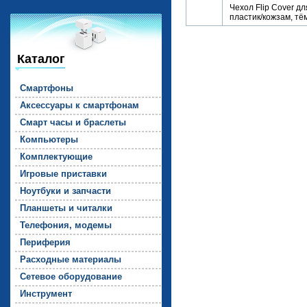
Чехол Flip Cover дл
пластик/кожзам, тё
Каталог
Смарт­фо­ны
Ак­сессу­ары к смарт­фо­нам
Смарт ча­сы и брас­ле­ты
Компь­юте­ры
Комп­лек­ту­ющие
Иг­ро­вые прис­тавки
Но­ут­бу­ки и зап­части
План­ше­ты и чи­тал­ки
Те­лефо­ния, мо­демы
Пе­рифе­рия
Рас­ходные ма­тери­алы
Се­тевое обо­рудо­вание
Инс­тру­мент