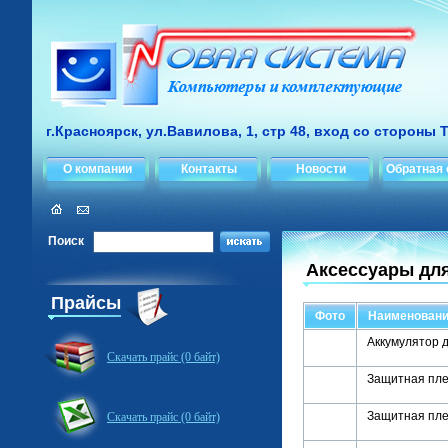
г.Красноярск, ул.Вавилова, 1, стр 48, вход со стороны 
О компании
Контакты
Новости
Обратная 
Поиск
Аксессуары для
Прайсы
Фото
Наименован
Аккумулятор д
Скачать прайс (0 байт)
Защитная пле
Защитная пле
Скачать прайс (0 байт)