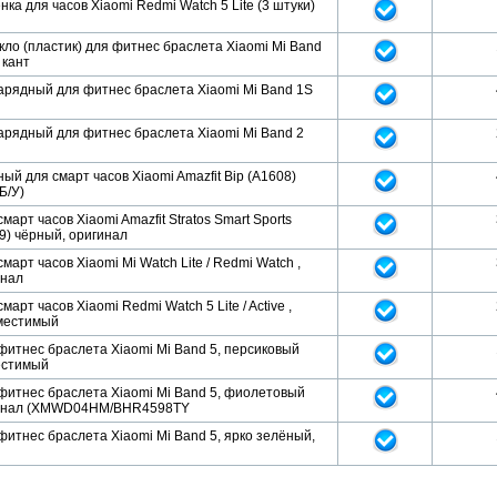
ка для часов Xiaomi Redmi Watch 5 Lite (3 штуки)
ло (пластик) для фитнес браслета Xiaomi Mi Band
 кант
арядный для фитнес браслета Xiaomi Mi Band 1S
арядный для фитнес браслета Xiaomi Mi Band 2
ый для смарт часов Xiaomi Amazfit Bip (A1608)
Б/У)
март часов Xiaomi Amazfit Stratos Smart Sports
9) чёрный, оригинал
март часов Xiaomi Mi Watch Lite / Redmi Watch ,
инал
арт часов Xiaomi Redmi Watch 5 Lite / Active ,
местимый
фитнес браслета Xiaomi Mi Band 5, персиковый
местимый
фитнес браслета Xiaomi Mi Band 5, фиолетовый
игинал (XMWD04HM/BHR4598TY
итнес браслета Xiaomi Mi Band 5, ярко зелёный,