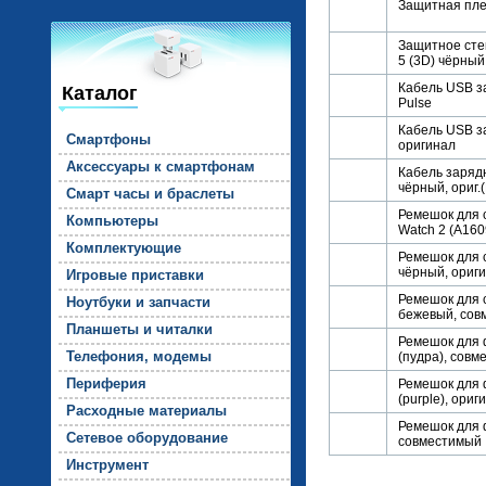
Защитная плен
Защитное стек
5 (3D) чёрный
Кабель USB з
Каталог
Pulse
Кабель USB з
Смарт­фо­ны
оригинал
Ак­сессу­ары к смарт­фо­нам
Кабель зарядн
чёрный, ориг.(
Смарт ча­сы и брас­ле­ты
Ремешок для с
Компь­юте­ры
Watch 2 (A160
Комп­лек­ту­ющие
Ремешок для с
чёрный, ориг
Иг­ро­вые прис­тавки
Ремешок для см
Но­ут­бу­ки и зап­части
бежевый, сов
План­ше­ты и чи­тал­ки
Ремешок для 
Те­лефо­ния, мо­демы
(пудра), сов
Пе­рифе­рия
Ремешок для 
(purple), ор
Рас­ходные ма­тери­алы
Ремешок для ф
Се­тевое обо­рудо­вание
совместимый
Инс­тру­мент